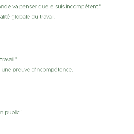
monde va penser que je suis incompétent."
ité globale du travail.
avail."
s une preuve d'incompétence.
n public."