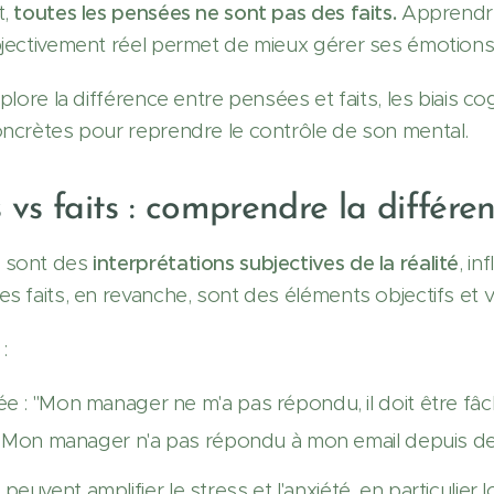
t,
toutes les pensées ne sont pas des faits.
Apprendre 
bjectivement réel permet de mieux gérer ses émotions e
xplore la différence entre pensées et faits, les biais co
oncrètes pour reprendre le contrôle de son mental.
 vs faits : comprendre la différe
 sont des
interprétations subjectives de la réalité
, i
s faits, en revanche, sont des éléments objectifs et vé
:
e : "Mon manager ne m'a pas répondu, il doit être fâc
: "Mon manager n'a pas répondu à mon email depuis d
euvent amplifier le stress et l'anxiété, en particulier l