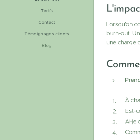
L'impac
Tarifs
Contact
Lorsqu'on con
burn-out. Un
Témoignages clients
une charge de
Blog
Comment
Prend
À cha
Est-c
Ai-je
Comme