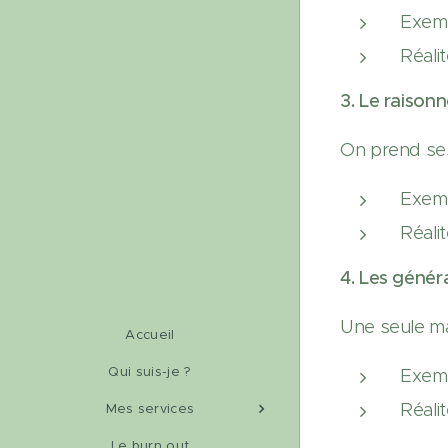
Exemp
Réalit
3. Le raiso
On prend ses
Exemp
Réali
4. Les génér
Une seule ma
Accueil
Qui suis-je ?
Exemp
Réali
Mes services
Le burn out