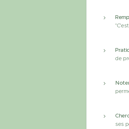
Rempl
"C'est
Prati
de pr
Noter
perme
Cherc
ses p