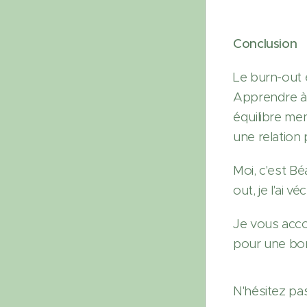
Conclusion
Le burn-out 
Apprendre à 
équilibre me
une relation 
Moi, c'est B
out, je l'ai v
Je vous acco
pour une bon
N'hésitez pa