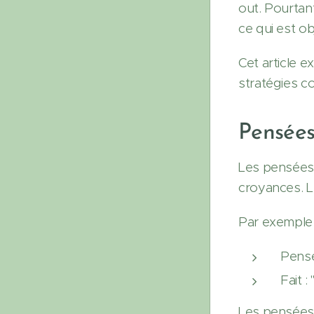
out. Pourtan
ce qui est o
Cet article e
stratégies c
Pensées
Les pensées
croyances. Le
Par exemple 
Pensé
Fait 
Les pensées p