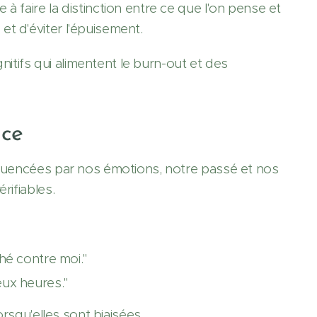
à faire la distinction entre ce que l'on pense et
t d'éviter l'épuisement.
gnitifs qui alimentent le burn-out et des
nce
nfluencées par nos émotions, notre passé et nos
rifiables.
hé contre moi."
eux heures."
orsqu'elles sont biaisées.