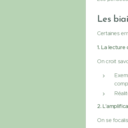
Les biai
Certaines er
1. La lectur
On croit sav
Exemp
compé
Réali
2. L'amplific
On se focalis