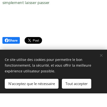
simplement laisser passer
.
Share
Ce site utilise des cookies pour permettre le bon
fonctionnement, la sécurité, et vous offrir la meilleure
expérience utilisateur possible.
Images fournies par
Pexels
N'acceptez que le nécessaire
Tout accepter
Optimisé par
Webnode
Cookies
Créez votre site web gratuitement !